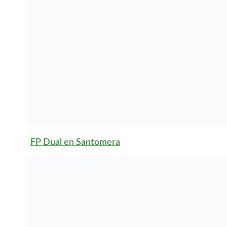
Administración
y Finanzas
Técnico en
Desarrollo de
Aplicaciones
Web
Técnico en
Mantenimiento
Electrónico
Técnico en
Comercio y
Marketing
Técnico en
Atención a
Personas en
Situación de
Dependencia
Estas titulaciones
ofrecen una
combinación de