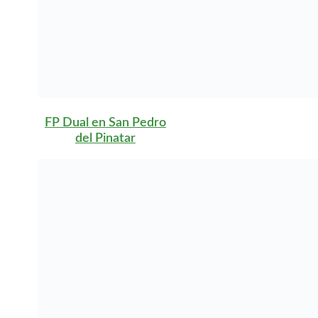
FP Dual en Zarandona
¿Cómo puedo
realizar una FP
Dual en la
Comunidad
Autónoma de la
Región de
Murcia?
Para realizar una
Formación Profesional
Dual en la Comunidad