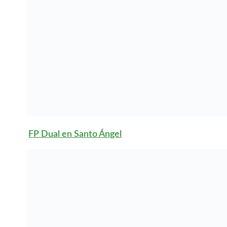
que puedo
realizar en una
FP Dual en la
Comunidad
Autónoma de la
Región de
Murcia
En la Región de Murcia,
existen diversas
titulaciones que puedes
cursar en la modalidad
de FP Dual. Algunas de
las más destacadas
incluyen:
Técnico en