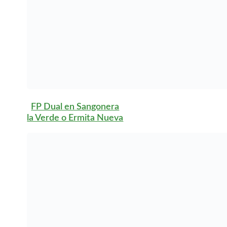
Autónoma de la Región
de Murcia, es necesario
cumplir con ciertos
requisitos. En primer
lugar, debes estar
matriculado en un ciclo
formativo de FP, ya sea
de grado medio o
superior. Además, es
fundamental que
tengas al menos 16
años y que cumplas con
los requisitos
académicos
establecidos para el
ciclo que elijas.
Otro aspecto
importante es la
búsqueda de una
empresa colaboradora