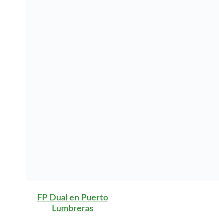
FP Dual en Puerto
Lumbreras
FP Dual en Ricote
FP Dual en Rincón de
Beniscornia
FP Dual en Rincón de
Seca