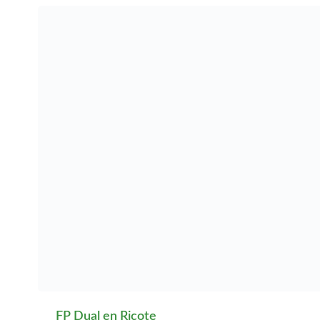
FP Dual en Roldán
FP Dual en San Ginés
FP Dual en San Javier
FP Dual en San José de
la Vega
FP Dual en San Pedro
del Pinatar