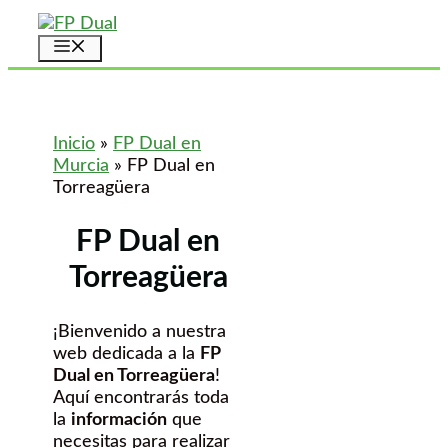
Saltar
al
Menú
contenido
Inicio
»
FP Dual en
Murcia
»
FP Dual en
Torreagüera
FP Dual en
Torreagüera
¡Bienvenido a nuestra
web dedicada a la
FP
Dual en Torreagüera
!
Aquí encontrarás toda
la
información
que
necesitas para realizar