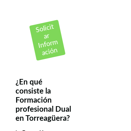
Solicit
ar
Inform
ación
¿En qué
consiste la
Formación
profesional Dual
en Torreagüera?