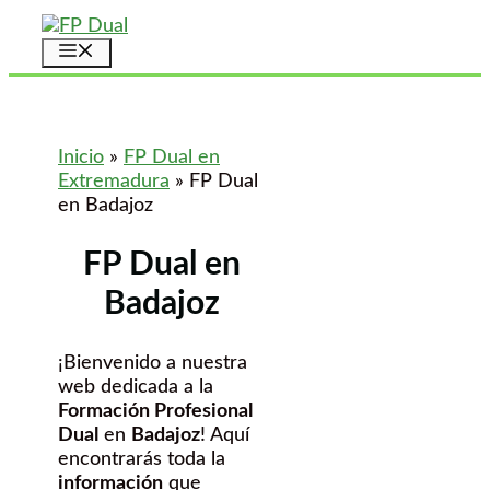
Saltar
al
Menú
contenido
Inicio
»
FP Dual en
Extremadura
»
FP Dual
en Badajoz
FP Dual en
Badajoz
¡Bienvenido a nuestra
web dedicada a la
Formación Profesional
Dual
en
Badajoz
! Aquí
encontrarás toda la
información
que