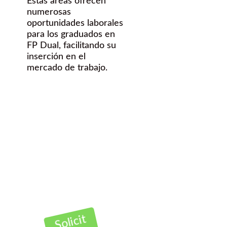
Estas áreas ofrecen
numerosas
oportunidades laborales
para los graduados en
FP Dual, facilitando su
inserción en el
mercado de trabajo.
¿Quieres
hacer una FP
dual en
Badajoz?
Contáctanos Gratis
Solicit