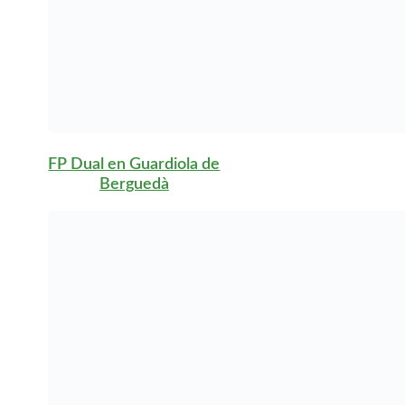
fundamental que
tengas la edad mínima
requerida, que suele
ser de 16 años.
También se requiere
que el centro educativo
y la empresa
colaboradora firmen un
convenio de formación,
lo que garantiza que
recibirás la formación
teórica y práctica
necesaria.
Es recomendable que
tengas un buen
expediente académico
y habilidades
comunicativas, ya que
esto facilitará tu