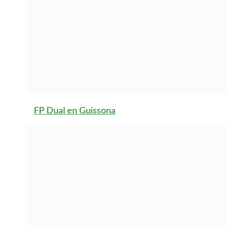
integración en el
entorno laboral. Por
último, es importante
que estés dispuesto a
aprender y adaptarte a
las dinámicas de trabajo
de la empresa donde
realizarás tus prácticas.
Titulaciones
que puedo
realizar en una
FP Dual en la
Comunidad
Autónoma de
Cataluña
En la Comunidad