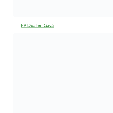
FP Dual en L’Ametlla del
Vallès