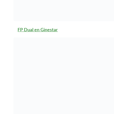
FP Dual en L’Arboç