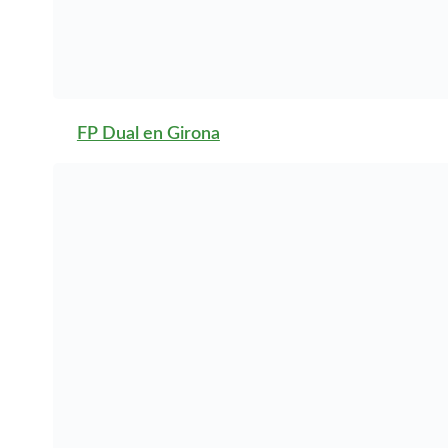
FP Dual en L’Espluga de
Francolí