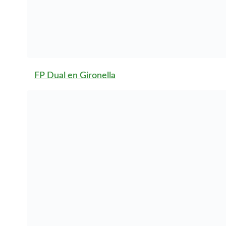
FP Dual en L’Hospitalet
de Llobregat