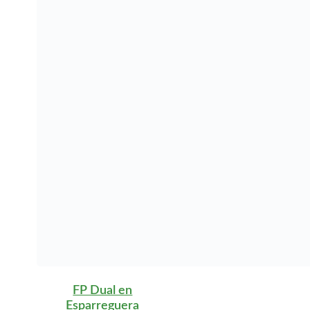
FP Dual en Gironella
FP Dual en Granollers
FP Dual en Guardiola de
Berguedà