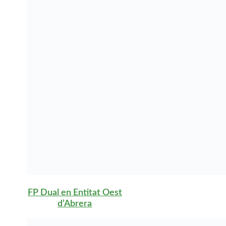
FP Dual en Figueres
FP Dual en Fornells de
la Selva
FP Dual en Gavà
FP Dual en Ginestar
FP Dual en Girona