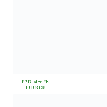
Pallaresos
FP Dual en Entitat Oest
d’Abrera
FP Dual en
Esparreguera
FP Dual en Esplugues
de Llobregat