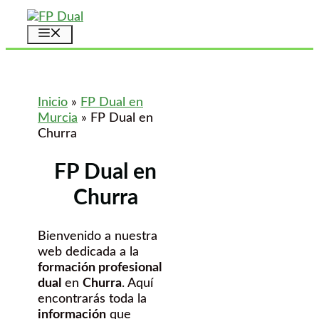
Saltar
al
Menú
contenido
Inicio
»
FP Dual en
Murcia
»
FP Dual en
Churra
FP Dual en
Churra
Bienvenido a nuestra
web dedicada a la
formación profesional
dual
en
Churra
. Aquí
encontrarás toda la
información
que