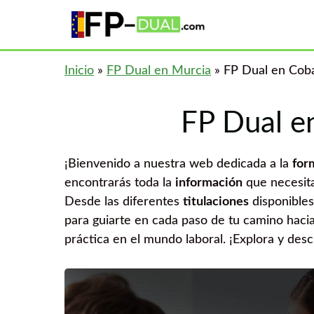
Saltar
al
contenido
Inicio
»
FP Dual en Murcia
»
FP Dual en Coba
FP Dual en
¡Bienvenido a nuestra web dedicada a la
for
encontrarás toda la
información
que necesita
Desde las diferentes
titulaciones
disponibles
para guiarte en cada paso de tu camino haci
práctica en el mundo laboral. ¡Explora y des