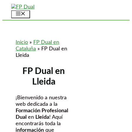
Saltar
al
Menú
contenido
Inicio
»
FP Dual en
Cataluña
»
FP Dual en
Lleida
FP Dual en
Lleida
¡Bienvenido a nuestra
web dedicada a la
Formación Profesional
Dual
en
Lleida
! Aquí
encontrarás toda la
información
que