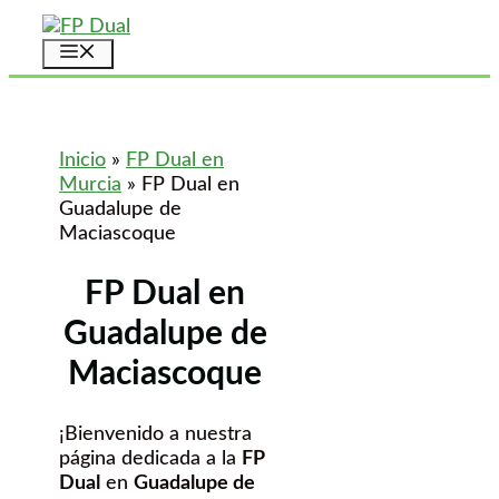
Saltar
al
Menú
contenido
Inicio
»
FP Dual en
Murcia
»
FP Dual en
Guadalupe de
Maciascoque
FP Dual en
Guadalupe de
Maciascoque
¡Bienvenido a nuestra
página dedicada a la
FP
Dual
en
Guadalupe de