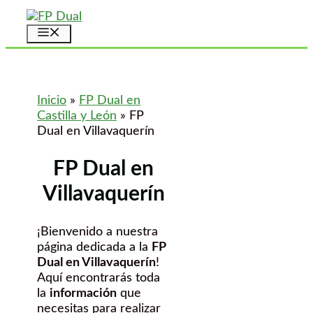
Saltar
al
Menú
contenido
Inicio
»
FP Dual en
Castilla y León
»
FP
Dual en Villavaquerín
FP Dual en
Villavaquerín
¡Bienvenido a nuestra
página dedicada a la
FP
Dual en Villavaquerín
!
Aquí encontrarás toda
la
información
que
necesitas para realizar