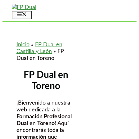
Saltar
al
Menú
contenido
Inicio
»
FP Dual en
Castilla y León
»
FP
Dual en Toreno
FP Dual en
Toreno
¡Bienvenido a nuestra
web dedicada a la
Formación Profesional
Dual
en
Toreno
! Aquí
encontrarás toda la
información
que