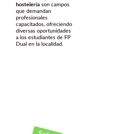
hostelería
son campos
que demandan
profesionales
capacitados, ofreciendo
diversas oportunidades
a los estudiantes de FP
Dual en la localidad.
¿Quieres
hacer una FP
dual en
Toreno?
Contáctanos Gratis