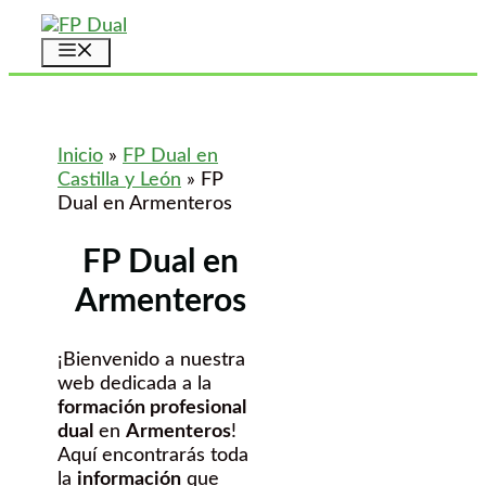
Saltar
al
Menú
contenido
Inicio
»
FP Dual en
Castilla y León
»
FP
Dual en Armenteros
FP Dual en
Armenteros
¡Bienvenido a nuestra
web dedicada a la
formación profesional
dual
en
Armenteros
!
Aquí encontrarás toda
la
información
que