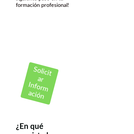
formación profesional!
Solicit
ar
Inform
ación
¿En qué