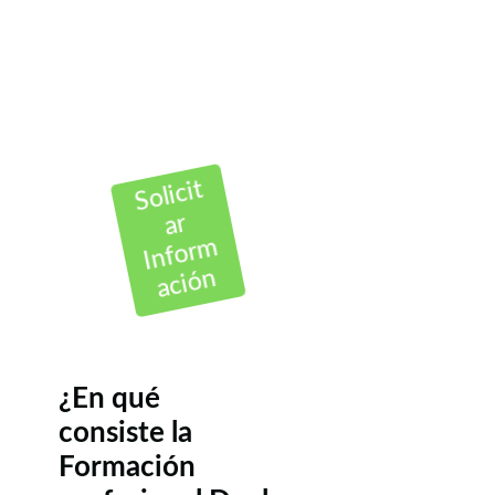
Solicit
ar
Inform
ación
¿En qué
consiste la
Formación