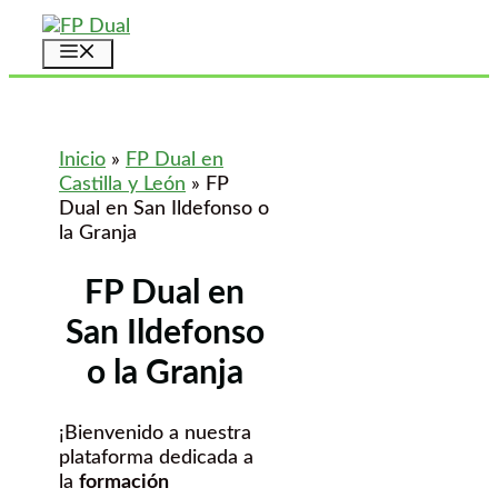
Saltar
al
Menú
contenido
Inicio
»
FP Dual en
Castilla y León
»
FP
Dual en San Ildefonso o
la Granja
FP Dual en
San Ildefonso
o la Granja
¡Bienvenido a nuestra
plataforma dedicada a
la
formación