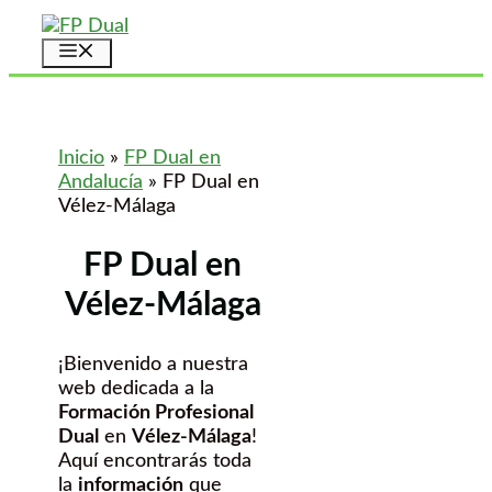
Saltar
al
Menú
contenido
Inicio
»
FP Dual en
Andalucía
»
FP Dual en
Vélez-Málaga
FP Dual en
Vélez-Málaga
¡Bienvenido a nuestra
web dedicada a la
Formación Profesional
Dual
en
Vélez-Málaga
!
Aquí encontrarás toda
la
información
que