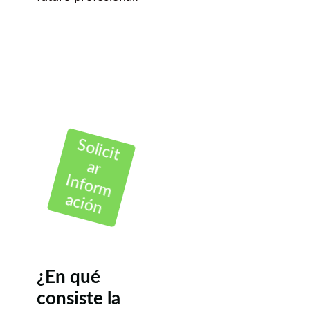
Solicit
ar
Inform
ación
¿En qué
consiste la