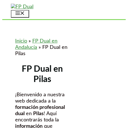
Saltar
al
Menú
contenido
Inicio
»
FP Dual en
Andalucía
»
FP Dual en
Pilas
FP Dual en
Pilas
¡Bienvenido a nuestra
web dedicada a la
formación profesional
dual
en
Pilas
! Aquí
encontrarás toda la
información
que