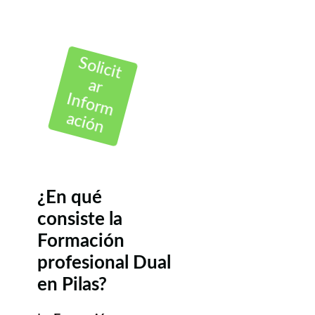
Solicit
ar
Inform
ación
¿En qué
consiste la
Formación
profesional Dual
en Pilas?