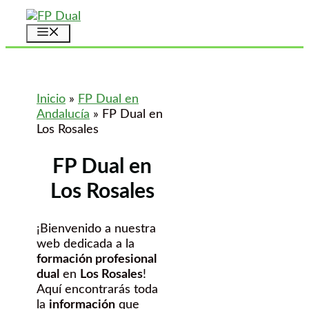
Saltar
al
Menú
contenido
Inicio
»
FP Dual en
Andalucía
»
FP Dual en
Los Rosales
FP Dual en
Los Rosales
¡Bienvenido a nuestra
web dedicada a la
formación profesional
dual
en
Los Rosales
!
Aquí encontrarás toda
la
información
que