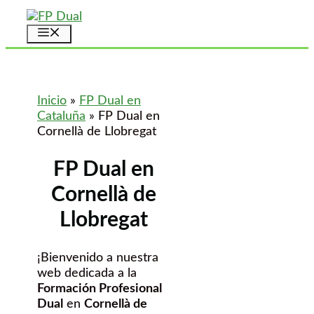
Saltar
al
Menú
contenido
Inicio
»
FP Dual en
Cataluña
»
FP Dual en
Cornellà de Llobregat
FP Dual en
Cornellà de
Llobregat
¡Bienvenido a nuestra
web dedicada a la
Formación Profesional
Dual
en
Cornellà de