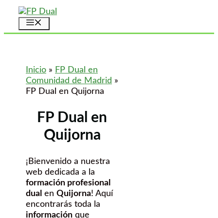
Saltar
al
Menú
contenido
Inicio
»
FP Dual en
Comunidad de Madrid
»
FP Dual en Quijorna
FP Dual en
Quijorna
¡Bienvenido a nuestra
web dedicada a la
formación profesional
dual
en
Quijorna
! Aquí
encontrarás toda la
información
que