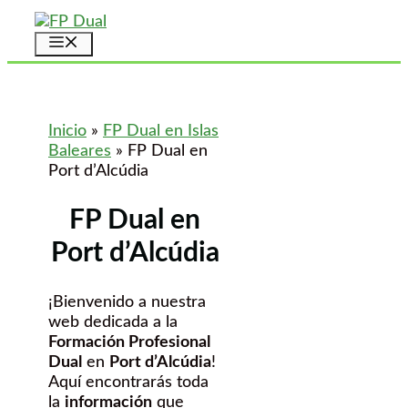
Saltar
al
Menú
contenido
Inicio
»
FP Dual en Islas
Baleares
»
FP Dual en
Port d’Alcúdia
FP Dual en
Port d’Alcúdia
¡Bienvenido a nuestra
web dedicada a la
Formación Profesional
Dual
en
Port d’Alcúdia
!
Aquí encontrarás toda
la
información
que