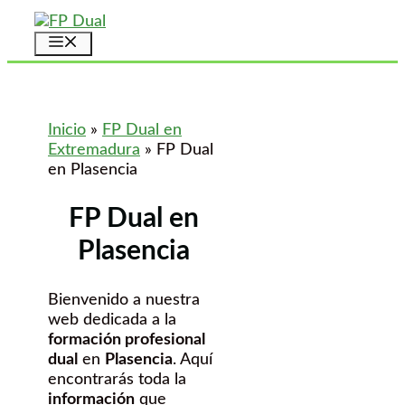
Saltar
al
Menú
contenido
Inicio
»
FP Dual en
Extremadura
»
FP Dual
en Plasencia
FP Dual en
Plasencia
Bienvenido a nuestra
web dedicada a la
formación profesional
dual
en
Plasencia
. Aquí
encontrarás toda la
información
que