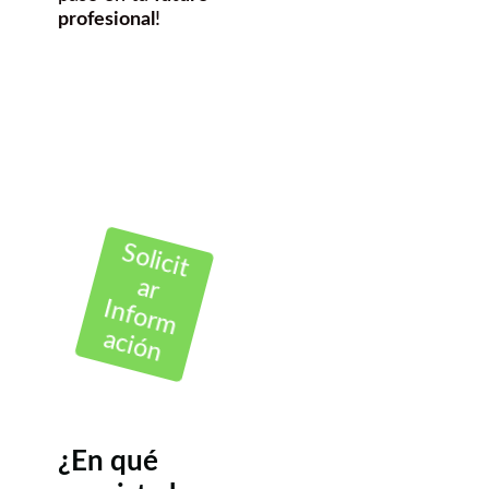
profesional
!
Solicit
ar
Inform
ación
¿En qué