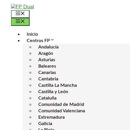
Saltar
al
Menú
contenido
Menú
Inicio
Centros FP
Andalucía
Aragón
Asturias
Baleares
Canarias
Cantabria
Castilla La Mancha
Castilla y León
Cataluña
Comunidad de Madrid
Comunidad Valenciana
Extremadura
Galicia