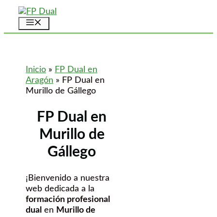
Saltar
al
Menú
contenido
Inicio
»
FP Dual en
Aragón
»
FP Dual en
Murillo de Gállego
FP Dual en
Murillo de
Gállego
¡Bienvenido a nuestra
web dedicada a la
formación profesional
dual
en
Murillo de