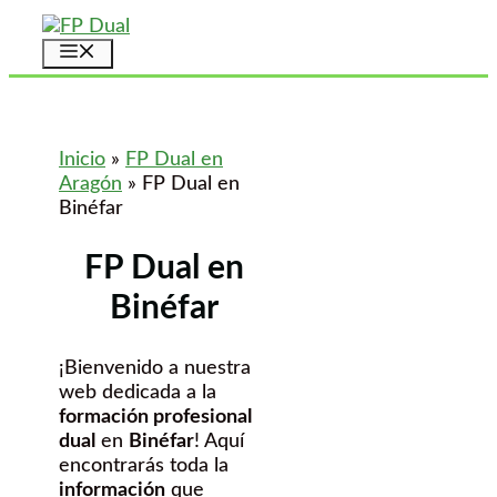
Saltar
al
Menú
contenido
Inicio
»
FP Dual en
Aragón
»
FP Dual en
Binéfar
FP Dual en
Binéfar
¡Bienvenido a nuestra
web dedicada a la
formación profesional
dual
en
Binéfar
! Aquí
encontrarás toda la
información
que