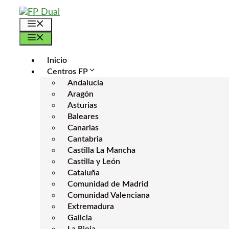
Saltar
al
Menú
contenido
Menú
Inicio
Centros FP
Andalucía
Aragón
Asturias
Baleares
Canarias
Cantabria
Castilla La Mancha
Castilla y León
Cataluña
Comunidad de Madrid
Comunidad Valenciana
Extremadura
Galicia