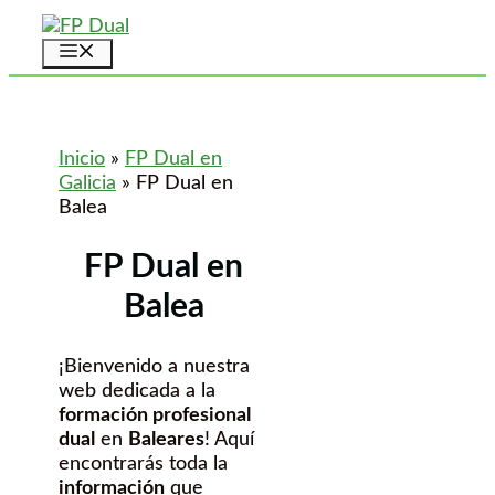
Saltar
al
Menú
contenido
Inicio
»
FP Dual en
Galicia
»
FP Dual en
Balea
FP Dual en
Balea
¡Bienvenido a nuestra
web dedicada a la
formación profesional
dual
en
Baleares
! Aquí
encontrarás toda la
información
que