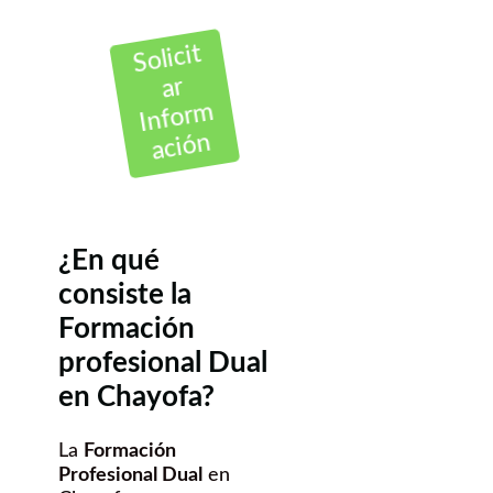
Solicit
Inform
ar
ación
¿En qué
consiste la
Formación
profesional Dual
en Chayofa?
La
Formación
Profesional Dual
en