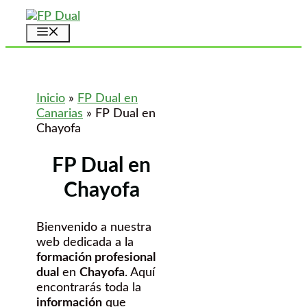
Saltar
al
Menú
contenido
Inicio
»
FP Dual en
Canarias
»
FP Dual en
Chayofa
FP Dual en
Chayofa
Bienvenido a nuestra
web dedicada a la
formación profesional
dual
en
Chayofa
. Aquí
encontrarás toda la
información
que