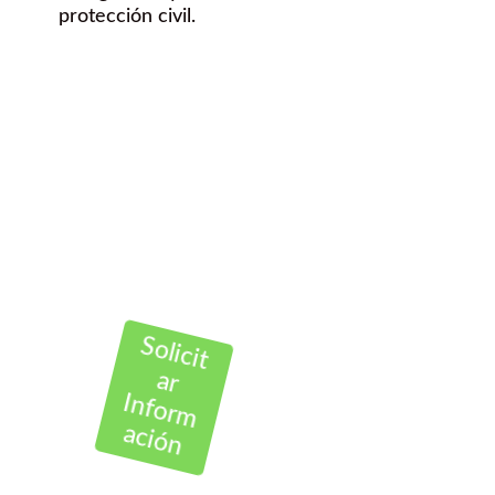
protección civil.
¿Quieres
hacer una FP
dual en esta
Titulación?
Contáctanos Gratis
Solicit
ar
Inform
ación