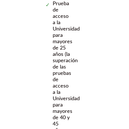
Prueba
de
acceso
a la
Universidad
para
mayores
de 25
años (la
superación
de las
pruebas
de
acceso
a la
Universidad
para
mayores
de 40 y
45