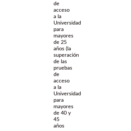
de
acceso
a la
Universidad
para
mayores
de 25
años (la
superación
de las
pruebas
de
acceso
a la
Universidad
para
mayores
de 40 y
45
años