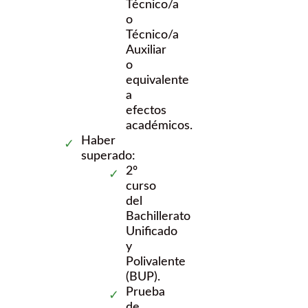
Técnico/a
o
Técnico/a
Auxiliar
o
equivalente
a
efectos
académicos.
Haber
superado:
2º
curso
del
Bachillerato
Unificado
y
Polivalente
(BUP).
Prueba
de