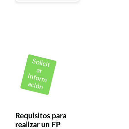
Solicit
ar
Inform
ación
Requisitos para
realizar un FP