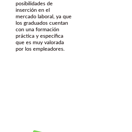
posibilidades de
inserción en el
mercado laboral, ya que
los graduados cuentan
con una formación
práctica y específica
que es muy valorada
por los empleadores.
¿Quieres
hacer una FP
dual en esta
Titulación?
Contáctanos Gratis