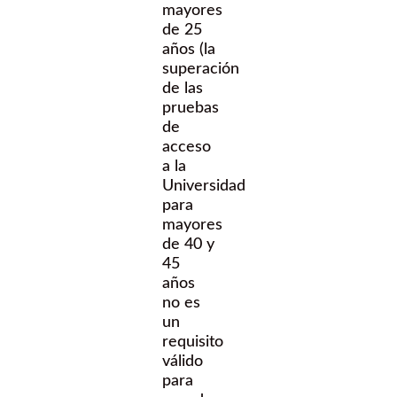
mayores
de 25
años (la
superación
de las
pruebas
de
acceso
a la
Universidad
para
mayores
de 40 y
45
años
no es
un
requisito
válido
para