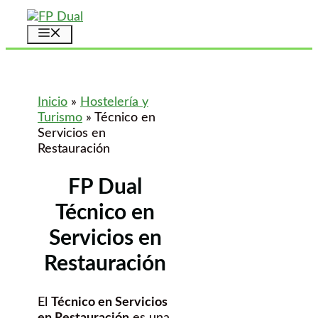
Saltar
al
Menú
contenido
Inicio
»
Hostelería y
Turismo
»
Técnico en
Servicios en
Restauración
FP Dual
Técnico en
Servicios en
Restauración
El
Técnico en Servicios
en Restauración
es una