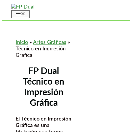
Saltar
al
Menú
contenido
Inicio
»
Artes Gráficas
»
Técnico en Impresión
Gráfica
FP Dual
Técnico en
Impresión
Gráfica
El
Técnico en Impresión
Gráfica
es una
titulación que forma