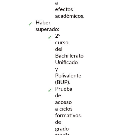
a
efectos
académicos.
Haber
superado:
2º
curso
del
Bachillerato
Unificado
y
Polivalente
(BUP).
Prueba
de
acceso
a ciclos
formativos
de
grado