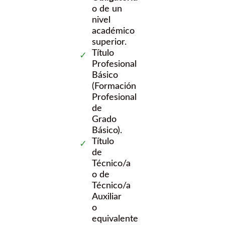
o de un
nivel
académico
superior.
Título
Profesional
Básico
(Formación
Profesional
de
Grado
Básico).
Título
de
Técnico/a
o de
Técnico/a
Auxiliar
o
equivalente