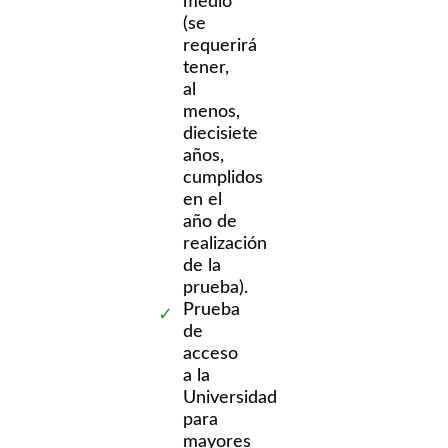
medio
(se
requerirá
tener,
al
menos,
diecisiete
años,
cumplidos
en el
año de
realización
de la
prueba).
Prueba
de
acceso
a la
Universidad
para
mayores