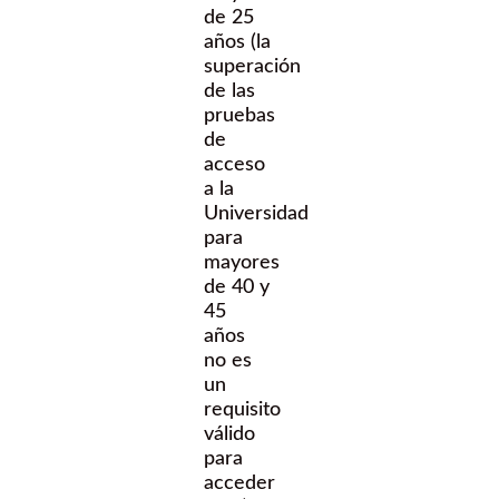
de 25
años (la
superación
de las
pruebas
de
acceso
a la
Universidad
para
mayores
de 40 y
45
años
no es
un
requisito
válido
para
acceder