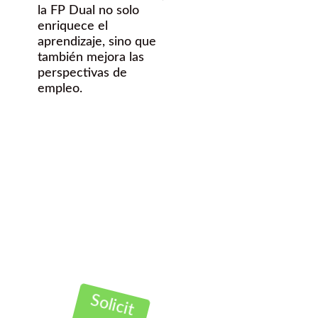
la FP Dual no solo
enriquece el
aprendizaje, sino que
también mejora las
perspectivas de
empleo.
¿Quieres
hacer una FP
dual en esta
Titulación?
Contáctanos Gratis
Solicit